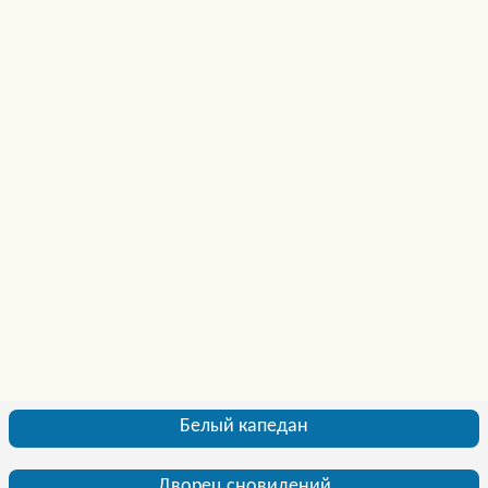
Белый капедан
Дворец сновидений